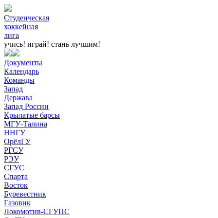
Студенческая
хоккейная
лига
учись! играй!
стань лучшим!
Документы
Календарь
Команды
Запад
Держава
Запад России
Крылатые барсы
МГУ-Талина
ННГУ
ОрёлГУ
РГСУ
РЭУ
СГУС
Спарта
Восток
Буревестник
Газовик
Локомотив-СГУПС