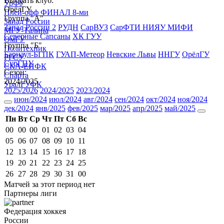
Выбрать клуб:
УрФУ
ОрёлГУ
Плей-офф ФИНАЛ 8-ми
Группа "А"
Запад России
Запад России 2
РУДН
СарВУЗ
СарФТИ НИЯУ МИФИ
МГУ-Талина
Северные Сапсаны
ХК ГУУ
ОмГУ
Группа "Б"
Политехник
Барнаул-БГПК
ГУАП-Метеор
Невские Львы
ННГУ
ОрёлГУ
РГСУ
СурГПУ
СКА-ЕИФК
Сезон:
Спарта
2024/2025
УралГУФК
2025/2026
2024/2025
2023/2024
июн/2024
июл/2024
авг/2024
сен/2024
окт/2024
ноя/2024
дек/2024
янв/2025
фев/2025
мар/2025
апр/2025
май/2025
Пн
Вт
Ср
Чт
Пт
Сб
Вс
00
00
00
01
02
03
04
05
06
07
08
09
10
11
12
13
14
15
16
17
18
19
20
21
22
23
24
25
26
27
28
29
30
31
00
Матчей за этот период нет
Партнеры лиги
Федерация хоккея
России