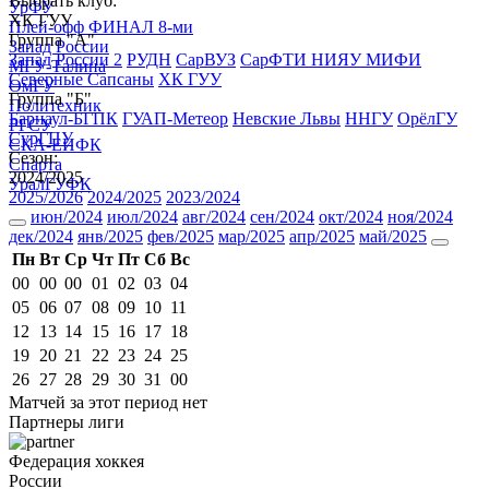
Выбрать клуб:
УрФУ
ХК ГУУ
Плей-офф ФИНАЛ 8-ми
Группа "А"
Запад России
Запад России 2
РУДН
СарВУЗ
СарФТИ НИЯУ МИФИ
МГУ-Талина
Северные Сапсаны
ХК ГУУ
ОмГУ
Группа "Б"
Политехник
Барнаул-БГПК
ГУАП-Метеор
Невские Львы
ННГУ
ОрёлГУ
РГСУ
СурГПУ
СКА-ЕИФК
Сезон:
Спарта
2024/2025
УралГУФК
2025/2026
2024/2025
2023/2024
июн/2024
июл/2024
авг/2024
сен/2024
окт/2024
ноя/2024
дек/2024
янв/2025
фев/2025
мар/2025
апр/2025
май/2025
Пн
Вт
Ср
Чт
Пт
Сб
Вс
00
00
00
01
02
03
04
05
06
07
08
09
10
11
12
13
14
15
16
17
18
19
20
21
22
23
24
25
26
27
28
29
30
31
00
Матчей за этот период нет
Партнеры лиги
Федерация хоккея
России