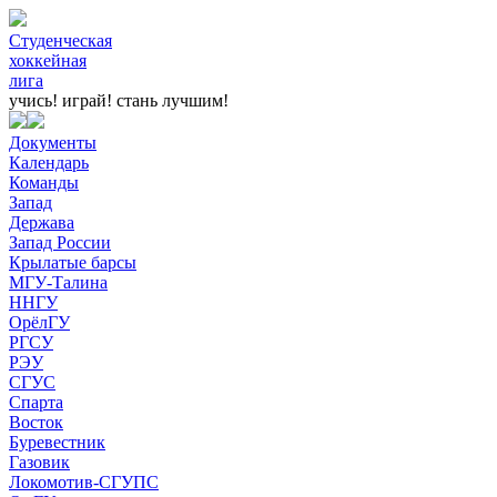
Студенческая
хоккейная
лига
учись! играй!
стань лучшим!
Документы
Календарь
Команды
Запад
Держава
Запад России
Крылатые барсы
МГУ-Талина
ННГУ
ОрёлГУ
РГСУ
РЭУ
СГУС
Спарта
Восток
Буревестник
Газовик
Локомотив-СГУПС