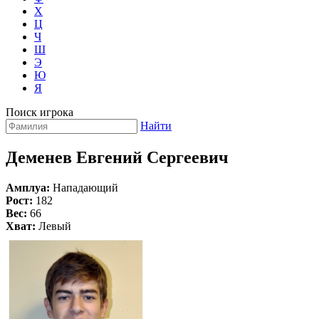
Х
Ц
Ч
Ш
Э
Ю
Я
Поиск игрока
Найти
Деменев Евгений Сергеевич
Амплуа:
Нападающий
Рост:
182
Вес:
66
Хват:
Левый