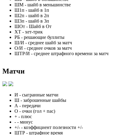
ШМ
-
шайб в меньшинстве
Ш1п
-
шайб в 1п
Ш2п
-
шайб в 2п
Ш3п
-
шайб в 3п
ШОт
-
Шайб в От
ХТ
-
хет-трик
РБ
-
решающие буллиты
Ш/И
-
среднее шайб за матч
О/И
-
среднее очков за матч
ШТР/И
-
среднее штрафного времени за матч
Матчи
И
-
сыгранные матчи
Ш
-
заброшенные шайбы
А
-
передачи
О
-
очки (гол + пас)
+
-
плюс
-
-
минус
+/-
-
коэффициент полезности +/-
ШТР
-
штрафное время