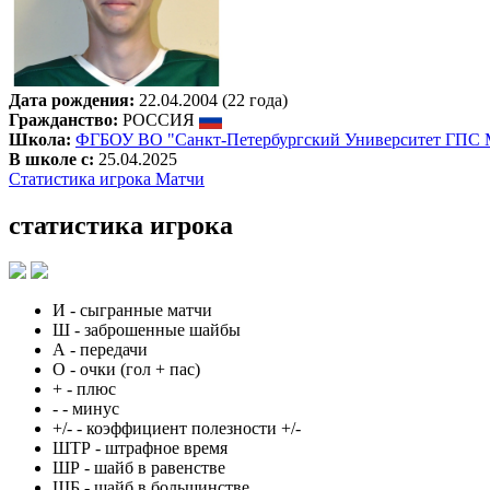
Дата рождения:
22.04.2004 (22 года)
Гражданство:
РОССИЯ
Школа:
ФГБОУ ВО "Санкт-Петербургский Университет ГПС 
В школе с:
25.04.2025
Статистика игрока
Матчи
статистика игрока
И
-
сыгранные матчи
Ш
-
заброшенные шайбы
А
-
передачи
О
-
очки (гол + пас)
+
-
плюс
-
-
минус
+/-
-
коэффициент полезности +/-
ШТР
-
штрафное время
ШР
-
шайб в равенстве
ШБ
-
шайб в большинстве