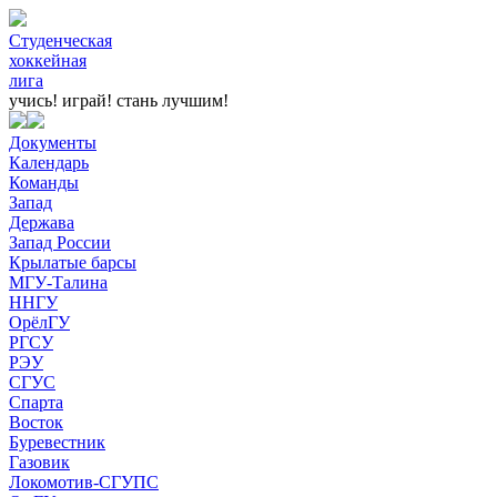
Студенческая
хоккейная
лига
учись! играй!
стань лучшим!
Документы
Календарь
Команды
Запад
Держава
Запад России
Крылатые барсы
МГУ-Талина
ННГУ
ОрёлГУ
РГСУ
РЭУ
СГУС
Спарта
Восток
Буревестник
Газовик
Локомотив-СГУПС