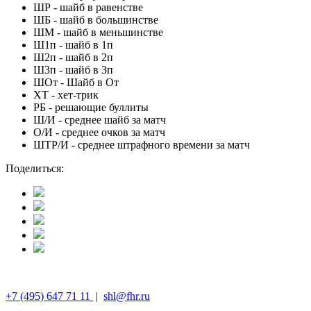
ШР
-
шайб в равенстве
ШБ
-
шайб в большинстве
ШМ
-
шайб в меньшинстве
Ш1п
-
шайб в 1п
Ш2п
-
шайб в 2п
Ш3п
-
шайб в 3п
ШОт
-
Шайб в От
ХТ
-
хет-трик
РБ
-
решающие буллиты
Ш/И
-
среднее шайб за матч
О/И
-
среднее очков за матч
ШТР/И
-
среднее штрафного времени за матч
Поделиться:
+7 (495) 647 71 11
|
shl@fhr.ru