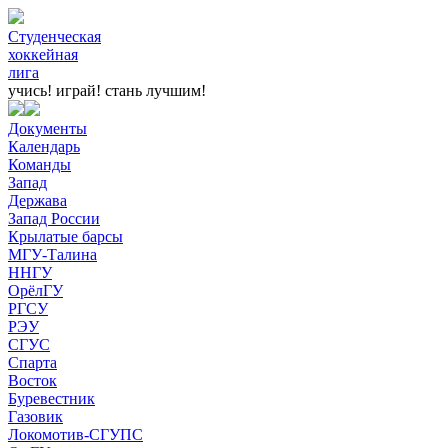
Студенческая
хоккейная
лига
учись! играй!
стань лучшим!
Документы
Календарь
Команды
Запад
Держава
Запад России
Крылатые барсы
МГУ-Талина
ННГУ
ОрёлГУ
РГСУ
РЭУ
СГУС
Спарта
Восток
Буревестник
Газовик
Локомотив-СГУПС