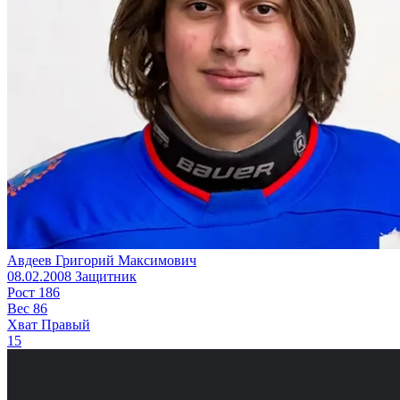
Авдеев Григорий Максимович
08.02.2008
Защитник
Рост
186
Вес
86
Хват
Правый
15