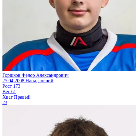
Горшков Фёдор Александрович
25.04.2008
Нападающий
Рост
173
Вес
61
Хват
Правый
23