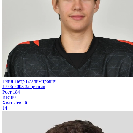
Енин Пётр Владимирович
17.06.2008
Защитник
Рост
184
Вес
80
Хват
Левый
14