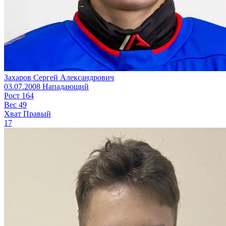
Захаров Сергей Александрович
03.07.2008
Нападающий
Рост
164
Вес
49
Хват
Правый
17