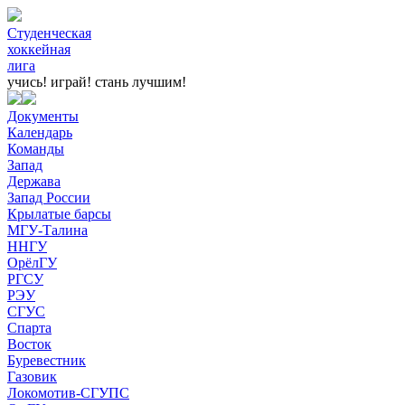
Студенческая
хоккейная
лига
учись! играй!
стань лучшим!
Документы
Календарь
Команды
Запад
Держава
Запад России
Крылатые барсы
МГУ-Талина
ННГУ
ОрёлГУ
РГСУ
РЭУ
СГУС
Спарта
Восток
Буревестник
Газовик
Локомотив-СГУПС