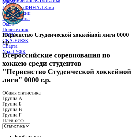
хоккейной лиги
Статистика
УрФУ
Плей-офф ФИНАЛ 8-ми
Запад России
МГУ-Талина
ОмГУ
Политехник
Первенство Студенческой хоккейной лиги 0000
РГСУ
СКА-ЕИФК
г.р.
Спарта
УралГУФК
Всероссийские соревнования по
хоккею среди студентов
"Первенство Студенческой хоккейной
лиги" 0000 г.р.
Общая статистика
Группа А
Группа Б
Группа В
Группа Г
Плей-офф
Бомбардиры